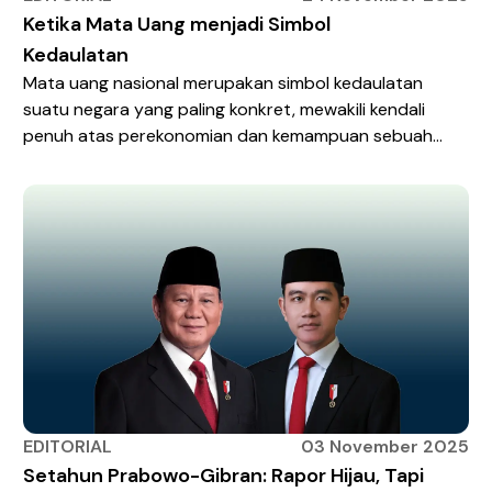
Ketika Mata Uang menjadi Simbol
Kedaulatan
Mata uang nasional merupakan simbol kedaulatan
suatu negara yang paling konkret, mewakili kendali
penuh atas perekonomian dan kemampuan sebuah
bangsa untuk mengatur dirinya sendiri. Karena itulah,
hak untuk menerbitkan uang sendiri sering dianggap
sebagai penanda kemerdekaan yang hakiki. Di
Indonesia, filosofi mendalam ini diwujudkan melalui
kehadiran Oeang Republik Indonesia (ORI) untuk
pertama kalinya. Penerbitannya bukan […]
EDITORIAL
03 November 2025
Setahun Prabowo-Gibran: Rapor Hijau, Tapi