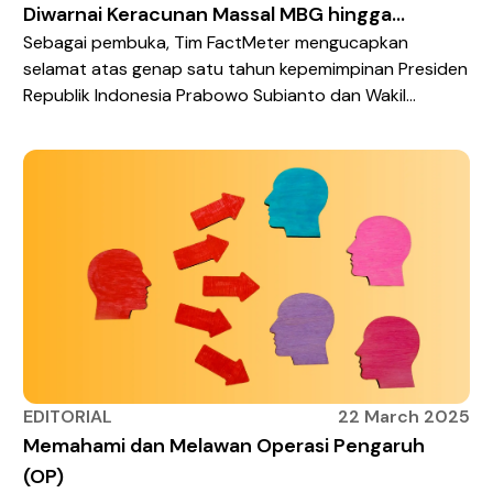
Diwarnai Keracunan Massal MBG hingga
Sebagai pembuka, Tim FactMeter mengucapkan
Gelombang Demonstrasi!
selamat atas genap satu tahun kepemimpinan Presiden
Republik Indonesia Prabowo Subianto dan Wakil
Presiden Republik Indonesia Gibran Rakabuming Raka
pada 20 Oktober 2025. Dalam periode ini, sejumlah
program prioritas pemerintahan mulai terealisasi,
sementara sebagian lainnya masih dalam tahap awal
pelaksanaan. Kinerja Prabowo–Gibran memperoleh
penilaian positif dari publik. Berdasarkan hasil survei […]
EDITORIAL
22 March 2025
Memahami dan Melawan Operasi Pengaruh
(OP)