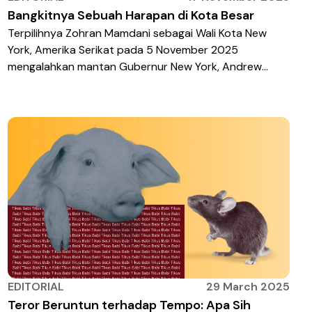
Bangkitnya Sebuah Harapan di Kota Besar
Terpilihnya Zohran Mamdani sebagai Wali Kota New
York, Amerika Serikat pada 5 November 2025
mengalahkan mantan Gubernur New York, Andrew
Cuomo dan kandidat Partai Republik, Curtis Sliwa
dengan total perolehan suara sebanyak50.4% dari
total suara, membuatnya menjadi Wali Kota muslim
pertama dalam sejarah Kota New York. Pria berusia 35
tahun dengan nama lengkap Zohran Kwame […]
EDITORIAL
29 March 2025
Teror Beruntun terhadap Tempo: Apa Sih