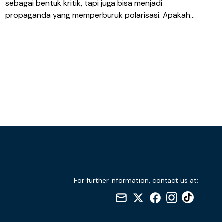
sebagai bentuk kritik, tapi juga bisa menjadi
propaganda yang memperburuk polarisasi. Apakah
budaya ini masih relevan, atau justru menghambat
demokrasi? Baca selengkapnya di sini!
For further information, contact us at: