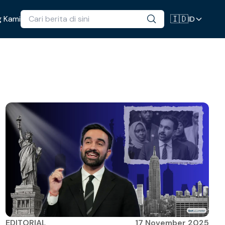
🇮🇩
 Kami
ID
EDITORIAL
17 November 2025