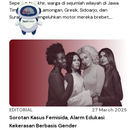
Sepekan terakhir, warga di sejumlah wilayah di Jawa
Timur—Tuban, Lamongan, Gresik, Sidoarjo, dan
Surabaya—mengeluhkan motor mereka brebet,
kehilangan tenaga atau sulitdigas setelah mengisi
pertalite. Keluhan ini lalu memunculkan spekulasi bahwa
ada sesuatuyang salah dengan kualitas pertalite.
Bahkan sampai muncul dugaan pencampuran
etanolyang tak resmi. Aroma bensin yang lebih alkohol-
like adalah salah satu indikasinya. Pertamina melalui […]
EDITORIAL
27 March 2025
Sorotan Kasus Femisida, Alarm Edukasi
Kekerasan Berbasis Gender