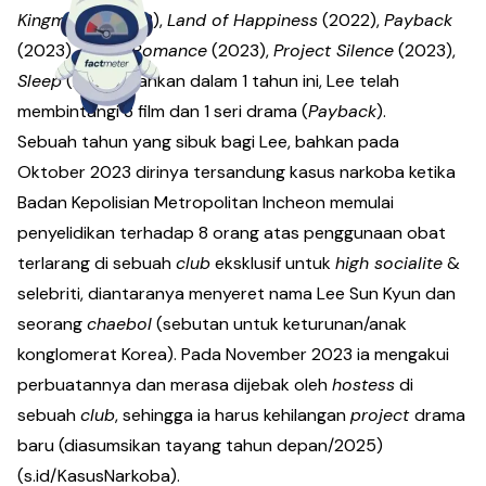
Kingmaker
(2022),
Land of Happiness
(2022),
Payback
(2023),
Killing Romance
(2023),
Project Silence
(2023),
Sleep
(2023). Bahkan dalam 1 tahun ini, Lee telah
membintangi 3 film dan 1 seri drama (
Payback
).
Sebuah tahun yang sibuk bagi Lee, bahkan pada
Oktober 2023 dirinya tersandung kasus narkoba ketika
Badan Kepolisian Metropolitan Incheon memulai
penyelidikan terhadap 8 orang atas penggunaan obat
terlarang di sebuah
club
eksklusif untuk
high socialite
&
selebriti, diantaranya menyeret nama Lee Sun Kyun dan
seorang
chaebol
(sebutan untuk keturunan/anak
konglomerat Korea). Pada November 2023 ia mengakui
perbuatannya dan merasa dijebak oleh
hostess
di
sebuah
club
, sehingga ia harus kehilangan
project
drama
baru (diasumsikan tayang tahun depan/2025)
(
s.id/KasusNarkoba
).